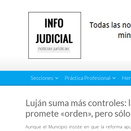
Saltar
al
contenido
Secciones
Práctica Profesional
Her
Luján suma más controles: 
promete «orden», pero sólo
Aunque el Municipio insiste en que la reforma apun