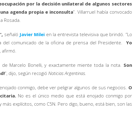
eocupación por la decisión unilateral de algunos sectores
 una agenda propia e inconsulta
”. Villarruel había convocado
sa Rosada.
”,
señaló
Javier Milei
en la entrevista televisiva que brindó. “Lo
a del comunicado de la oficina de prensa del Presidente.
Yo
, afirmó.
n, de Marcelo Bonelli, y exactamente miente toda la nota.
Son
ad!
”, dijo, según recogió
Noticias Argentinas.
 enojado conmigo, debe ver peligrar algunos de sus negocios.
O
citaria.
No es el único medio que está enojado conmigo por
y más explícitos, como C5N. Pero digo, bueno, está bien, son las