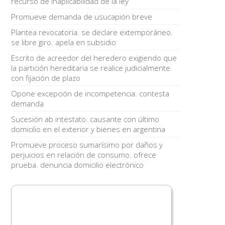
recurso de inaplicabilidad de la ley
Promueve demanda de usucapión breve
Plantea revocatoria. se declare extemporáneo.
se libre giro. apela en subsidio
Escrito de acreedor del heredero exigiendo que
la partición hereditaria se realice judicialmente
con fijación de plazo
Opone excepción de incompetencia. contesta
demanda
Sucesión ab intestato. causante con último
domicilio en el exterior y bienes en argentina
Promueve proceso sumarísimo por daños y
perjuicios en relación de consumo. ofrece
prueba. denuncia domicilio electrónico