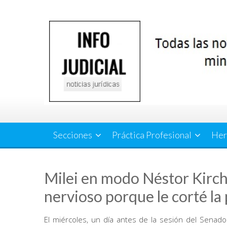
Saltar
al
contenido
Secciones
Práctica Profesional
Her
Milei en modo Néstor Kirchn
nervioso porque le corté la
El miércoles, un día antes de la sesión del Senado