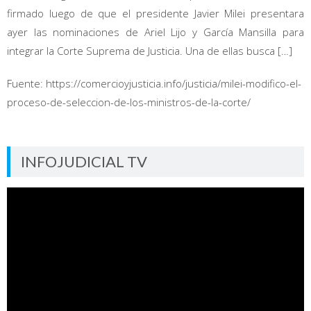
firmado luego de que el presidente Javier Milei presentara
ayer las nominaciones de Ariel Lijo y García Mansilla para
integrar la Corte Suprema de Justicia. Una de ellas busca […]
Fuente: https://comercioyjusticia.info/justicia/milei-modifico-el-
proceso-de-seleccion-de-los-ministros-de-la-corte/
INFOJUDICIAL TV