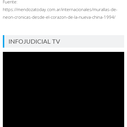
Fuente:
https://mendozatoday.com.ar/internacionales/murallas-de-
neon-cronicas-desde-el-corazon-de-la-nueva-china-1994/
INFOJUDICIAL TV