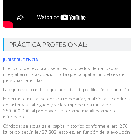
PRÁCTICA PROFESIONAL:
JURISPRUDENCIA
:
Interdicto de recobrar: se acreditó que los demandados
integraban una asociación ilícita que ocupaba inmuebles de
personas fallecidas
La csjn revocó un fallo que admitía la triple filiación de un niño
Importante multa: se declara temeraria y maliciosa la conducta
del actor y su abogado y se les impone una multa de
$50.000.000, al promover un reclamo manifiestamente
infundado
Córdoba: se actualiza el capital histórico conforme el art. 276
lct, texto según ley 27.802, esto es, en función de la evolución