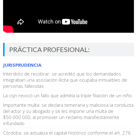
PRÁCTICA PROFESIONAL:
JURISPRUDENCIA
:
Interdicto de recobrar: se acreditó que los demandados
integraban una asociación ilícita que ocupaba inmuebles de
personas fallecidas
La csjn revocó un fallo que admitía la triple filiación de un niño
Importante multa: se declara temeraria y maliciosa la conducta
del actor y su abogado y se les impone una multa de
$50.000.000, al promover un reclamo manifiestamente
infundado
Córdoba: se actualiza el capital histórico conforme el art. 276