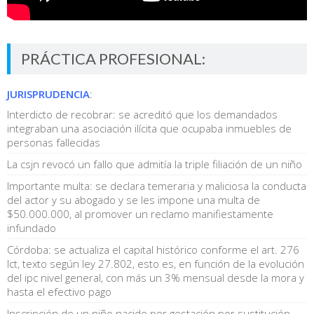
PRÁCTICA PROFESIONAL:
JURISPRUDENCIA
:
Interdicto de recobrar: se acreditó que los demandados
integraban una asociación ilícita que ocupaba inmuebles de
personas fallecidas
La csjn revocó un fallo que admitía la triple filiación de un niño
Importante multa: se declara temeraria y maliciosa la conducta
del actor y su abogado y se les impone una multa de
$50.000.000, al promover un reclamo manifiestamente
infundado
Córdoba: se actualiza el capital histórico conforme el art. 276
lct, texto según ley 27.802, esto es, en función de la evolución
del ipc nivel general, con más un 3% mensual desde la mora y
hasta el efectivo pago
Inscripción de un niño nacido por gestación por sustitución