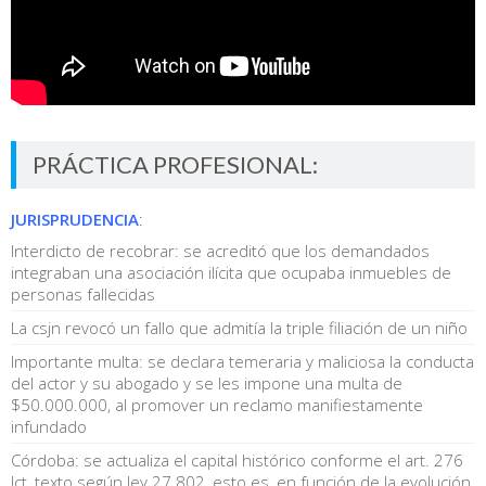
PRÁCTICA PROFESIONAL:
JURISPRUDENCIA
:
Interdicto de recobrar: se acreditó que los demandados
integraban una asociación ilícita que ocupaba inmuebles de
personas fallecidas
La csjn revocó un fallo que admitía la triple filiación de un niño
Importante multa: se declara temeraria y maliciosa la conducta
del actor y su abogado y se les impone una multa de
$50.000.000, al promover un reclamo manifiestamente
infundado
Córdoba: se actualiza el capital histórico conforme el art. 276
lct, texto según ley 27.802, esto es, en función de la evolución