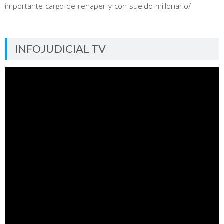
importante-cargo-de-renaper-y-con-sueldo-millonario/
INFOJUDICIAL TV