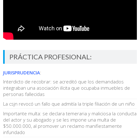
PRÁCTICA PROFESIONAL:
JURISPRUDENCIA
:
Interdicto de recobrar: se acreditó que los demandados
integraban una asociación ilícita que ocupaba inmuebles de
personas fallecidas
La csjn revocó un fallo que admitía la triple filiación de un niño
Importante multa: se declara temeraria y maliciosa la conducta
del actor y su abogado y se les impone una multa de
$50.000.000, al promover un reclamo manifiestamente
infundado