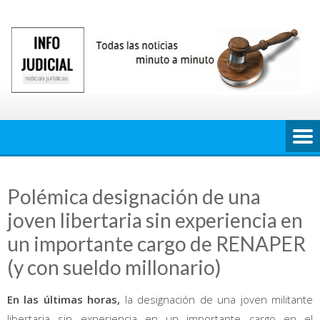
Saltar
al
contenido
Polémica designación de una
joven libertaria sin experiencia en
un importante cargo de RENAPER
(y con sueldo millonario)
En las últimas horas,
la designación de una joven militante
libertaria sin experiencia en un importante cargo en el