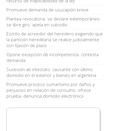
recurso de inaplicabilidad de la ley
Promueve demanda de usucapión breve
Plantea revocatoria. se declare extemporáneo.
se libre giro. apela en subsidio
Escrito de acreedor del heredero exigiendo que
la partición hereditaria se realice judicialmente
con fijación de plazo
Opone excepción de incompetencia. contesta
demanda
Sucesión ab intestato. causante con último
domicilio en el exterior y bienes en argentina
Promueve proceso sumarísimo por daños y
perjuicios en relación de consumo. ofrece
prueba. denuncia domicilio electrónico