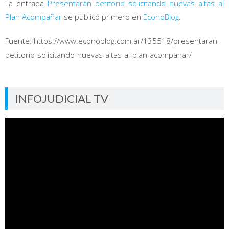
La entrada
Presentarán petitorio solicitando nuevas altas al
Plan Acompañar
se publicó primero en
EconoBlog
.
Fuente: https://www.econoblog.com.ar/135518/presentaran-
petitorio-solicitando-nuevas-altas-al-plan-acompanar/
INFOJUDICIAL TV