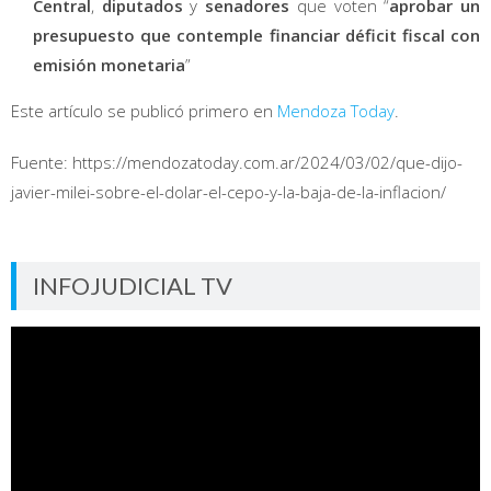
Central
,
diputados
y
senadores
que voten “
aprobar un
presupuesto que contemple financiar déficit fiscal con
emisión monetaria
”
Este artículo se publicó primero en
Mendoza Today
.
Fuente: https://mendozatoday.com.ar/2024/03/02/que-dijo-
javier-milei-sobre-el-dolar-el-cepo-y-la-baja-de-la-inflacion/
INFOJUDICIAL TV