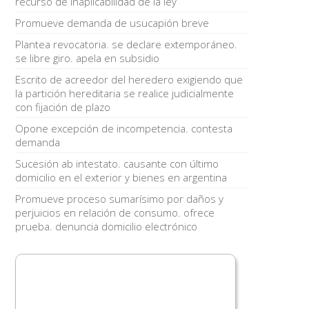
recurso de inaplicabilidad de la ley
Promueve demanda de usucapión breve
Plantea revocatoria. se declare extemporáneo.
se libre giro. apela en subsidio
Escrito de acreedor del heredero exigiendo que
la partición hereditaria se realice judicialmente
con fijación de plazo
Opone excepción de incompetencia. contesta
demanda
Sucesión ab intestato. causante con último
domicilio en el exterior y bienes en argentina
Promueve proceso sumarísimo por daños y
perjuicios en relación de consumo. ofrece
prueba. denuncia domicilio electrónico