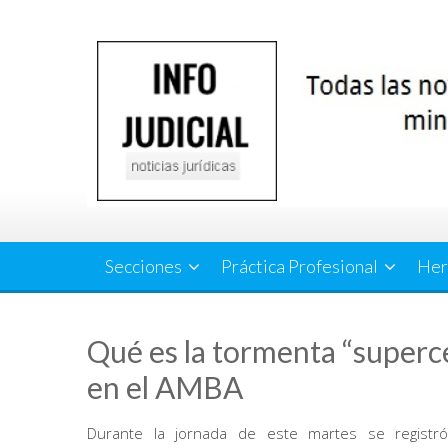
Saltar
al
contenido
Secciones
Práctica Profesional
Her
Qué es la tormenta “superc
en el AMBA
Durante la jornada de este martes se registr