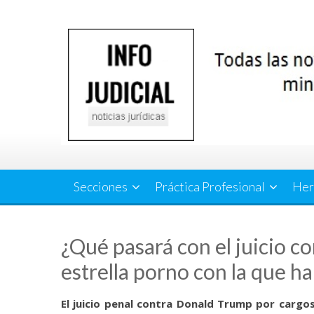
Saltar
al
contenido
Secciones
Práctica Profesional
Her
¿Qué pasará con el juicio c
estrella porno con la que ha
El
juicio penal contra Donald Trump
por cargos