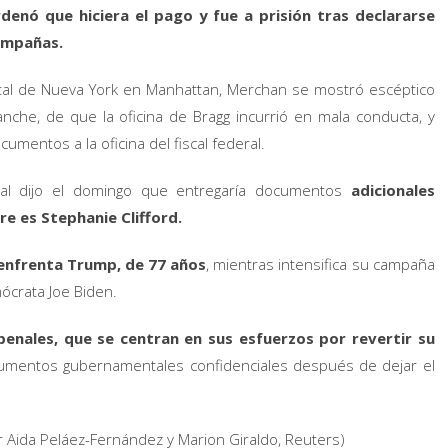
denó que hiciera el pago y fue a prisión tras declararse
campañas.
tatal de Nueva York en Manhattan, Merchan se mostró escéptico
che, de que la oficina de Bragg incurrió en mala conducta, y
umentos a la oficina del fiscal federal.
eral dijo el domingo que entregaría documentos
adicionales
e es Stephanie Clifford.
 enfrenta Trump, de 77 años
, mientras intensifica su campaña
ócrata Joe Biden.
penales, que se centran en sus esfuerzos por revertir su
mentos gubernamentales confidenciales después de dejar el
 Aida Peláez-Fernández y Marion Giraldo, Reuters)