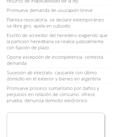
recurso de inaplicabilidad de la ley
Promueve demanda de usucapión breve
Plantea revocatoria. se declare extemporáneo.
se libre giro. apela en subsidio
Escrito de acreedor del heredero exigiendo que
la partición hereditaria se realice judicialmente
con fijación de plazo
Opone excepción de incompetencia. contesta
demanda
Sucesión ab intestato. causante con último
domicilio en el exterior y bienes en argentina
Promueve proceso sumarísimo por daños y
perjuicios en relación de consumo. ofrece
prueba. denuncia domicilio electrónico