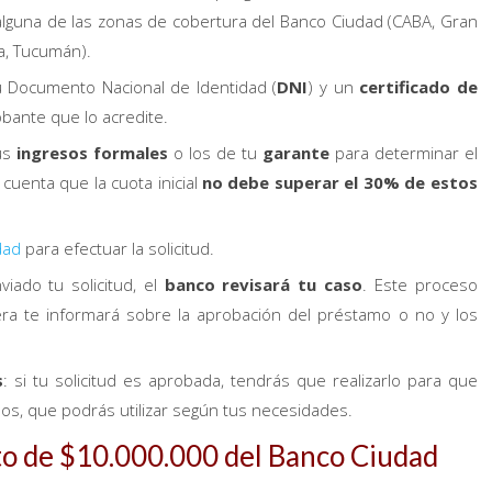
lguna de las zonas de cobertura del Banco Ciudad (CABA, Gran
a, Tucumán).
u Documento Nacional de Identidad (
DNI
) y un
certificado de
bante que lo acredite.
tus
ingresos formales
o los de tu
garante
para determinar el
uenta que la cuota inicial
no debe superar el 30% de estos
dad
para efectuar la solicitud.
iado tu solicitud, el
banco revisará tu caso
. Este proceso
iera te informará sobre la aprobación del préstamo o no y los
s
: si tu solicitud es aprobada, tendrás que realizarlo para que
os, que podrás utilizar según tus necesidades.
ito de $10.000.000 del Banco Ciudad