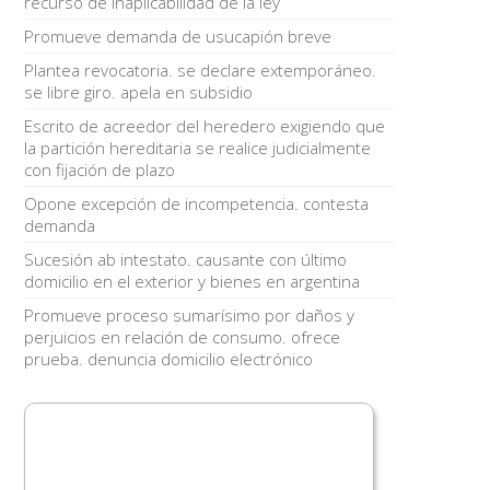
recurso de inaplicabilidad de la ley
Promueve demanda de usucapión breve
Plantea revocatoria. se declare extemporáneo.
se libre giro. apela en subsidio
Escrito de acreedor del heredero exigiendo que
la partición hereditaria se realice judicialmente
con fijación de plazo
Opone excepción de incompetencia. contesta
demanda
Sucesión ab intestato. causante con último
domicilio en el exterior y bienes en argentina
Promueve proceso sumarísimo por daños y
perjuicios en relación de consumo. ofrece
prueba. denuncia domicilio electrónico