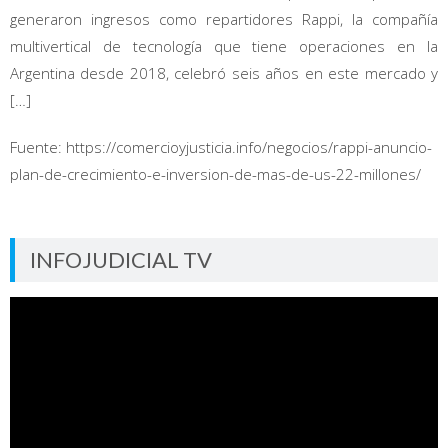
generaron ingresos como repartidores Rappi, la compañía
multivertical de tecnología que tiene operaciones en la
Argentina desde 2018, celebró seis años en este mercado y
[…]
Fuente: https://comercioyjusticia.info/negocios/rappi-anuncio-
plan-de-crecimiento-e-inversion-de-mas-de-us-22-millones/
INFOJUDICIAL TV