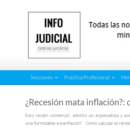
Saltar
al
contenido
Secciones
Práctica Profesional
Her
¿Recesión mata inflación?:
Esto recién comienza”, advirtió un especialista y a
una formidable estanflación”. Cómo calcular el rend