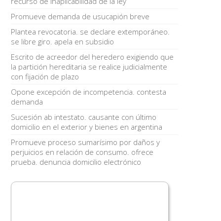
recurso de inaplicabilidad de la ley
Promueve demanda de usucapión breve
Plantea revocatoria. se declare extemporáneo.
se libre giro. apela en subsidio
Escrito de acreedor del heredero exigiendo que
la partición hereditaria se realice judicialmente
con fijación de plazo
Opone excepción de incompetencia. contesta
demanda
Sucesión ab intestato. causante con último
domicilio en el exterior y bienes en argentina
Promueve proceso sumarísimo por daños y
perjuicios en relación de consumo. ofrece
prueba. denuncia domicilio electrónico