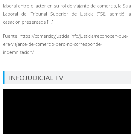
laboral entre el actor en su rol de viajante de comercio, la Sala
Laboral del Tribunal Superior de Justicia (TSJ), admitió la
casación presentada […]
Fuente: https://comercioyjusticia.info/justicia/reconocen-que-
era-viajante-de-comercio-pero-no-corresponde-
indemnizacion/
INFOJUDICIAL TV