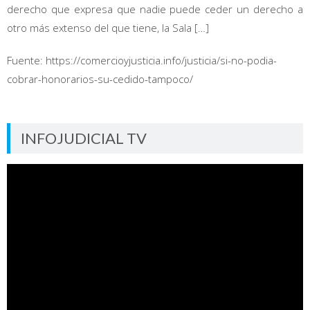
derecho que expresa que nadie puede ceder un derecho a
otro más extenso del que tiene, la Sala […]
Fuente: https://comercioyjusticia.info/justicia/si-no-podia-
cobrar-honorarios-su-cedido-tampoco/
INFOJUDICIAL TV