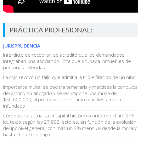
PRÁCTICA PROFESIONAL:
JURISPRUDENCIA
:
Interdicto de recobrar: se acreditó que los demandados
integraban una asociación ilícita que ocupaba inmuebles de
personas fallecidas
La csjn revocó un fallo que admitía la triple filiación de un niño
Importante multa: se declara temeraria y maliciosa la conducta
del actor y su abogado y se les impone una multa de
$50.000.000, al promover un reclamo manifiestamente
infundado
Córdoba: se actualiza el capital histórico conforme el art. 276
lct, texto según ley 27.802, esto es, en función de la evolución
del ipc nivel general, con más un 3% mensual desde la mora y
hasta el efectivo pago