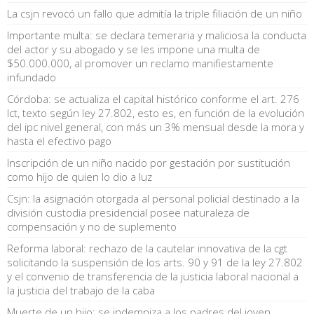
La csjn revocó un fallo que admitía la triple filiación de un niño
Importante multa: se declara temeraria y maliciosa la conducta
del actor y su abogado y se les impone una multa de
$50.000.000, al promover un reclamo manifiestamente
infundado
Córdoba: se actualiza el capital histórico conforme el art. 276
lct, texto según ley 27.802, esto es, en función de la evolución
del ipc nivel general, con más un 3% mensual desde la mora y
hasta el efectivo pago
Inscripción de un niño nacido por gestación por sustitución
como hijo de quien lo dio a luz
Csjn: la asignación otorgada al personal policial destinado a la
división custodia presidencial posee naturaleza de
compensación y no de suplemento
Reforma laboral: rechazo de la cautelar innovativa de la cgt
solicitando la suspensión de los arts. 90 y 91 de la ley 27.802
y el convenio de transferencia de la justicia laboral nacional a
la justicia del trabajo de la caba
Muerte de un hijo: se indemniza a los padres del joven