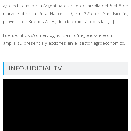
agroindustrial de la Argentina que se desarrolla del 5 al 8 de
marzo sobre la Ruta Nacional 9, km 225, en San Nicolás,
provincia de Buenos Aires, donde exhibirá todas las […]
Fuente: https://comercioyjusticia.info/negocios/telecom-
amplia-su-presencia-y-acciones-en-el-sector-agroeconomico/
INFOJUDICIAL TV