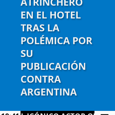
ATRINCHERÓ
EN EL HOTEL
TRAS LA
POLÉMICA POR
SU
PUBLICACIÓN
CONTRA
)-->
ARGENTINA
infojudicial.com.ar - Noticias Judiciales
Tema para WordPress
:
infojudicial.com.ar