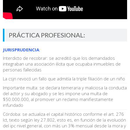
PRÁCTICA PROFESIONAL:
JURISPRUDENCIA
:
Interdicto de recobrar: se acreditó que los demandados
integraban una asociación ilícita que ocupaba inmuebles de
personas fallecidas
La csjn revocó un fallo que admitía la triple filiación de un niño
Importante multa: se declara temeraria y maliciosa la conducta
del actor y su abogado y se les impone una multa de
$50.000.000, al promover un reclamo manifiestamente
infundado
Córdoba: se actualiza el capital histórico conforme el art. 276
lct, texto según ley 27.802, esto es, en función de la evolución
del ipc nivel general, con más un 3% mensual desde la mora y