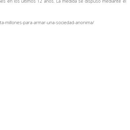
nes en los últimos 12 años. La medida se dispuso mediante el
inta-millones-para-armar-una-sociedad-anonima/