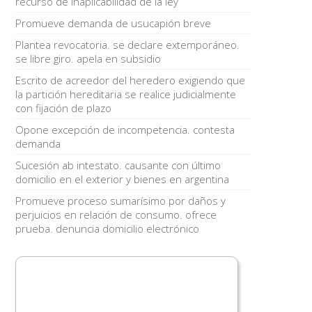
recurso de inaplicabilidad de la ley
Promueve demanda de usucapión breve
Plantea revocatoria. se declare extemporáneo.
se libre giro. apela en subsidio
Escrito de acreedor del heredero exigiendo que
la partición hereditaria se realice judicialmente
con fijación de plazo
Opone excepción de incompetencia. contesta
demanda
Sucesión ab intestato. causante con último
domicilio en el exterior y bienes en argentina
Promueve proceso sumarísimo por daños y
perjuicios en relación de consumo. ofrece
prueba. denuncia domicilio electrónico