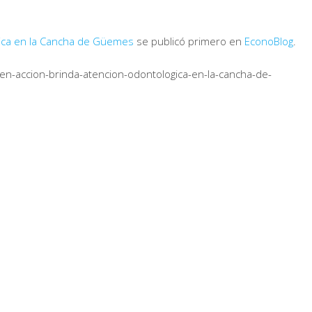
gica en la Cancha de Güemes
se publicó primero en
EconoBlog
.
n-accion-brinda-atencion-odontologica-en-la-cancha-de-