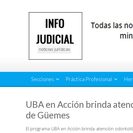
Saltar
al
contenido
Secciones
Práctica Profesional
Her
UBA en Acción brinda atenc
de Güemes
El programa UBA en Acción brinda atención odontol