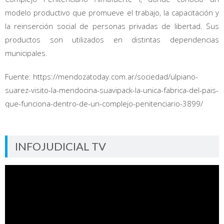
modelo productivo que promueve el trabajo, la capacitación y
la reinserción social de personas privadas de libertad. Sus
productos son utilizados en distintas dependencias
municipales.
Fuente: https://mendozatoday.com.ar/sociedad/ulpiano-
suarez-visito-la-mendocina-suavipack-la-unica-fabrica-del-pais-
que-funciona-dentro-de-un-complejo-penitenciario-3899/
INFOJUDICIAL TV