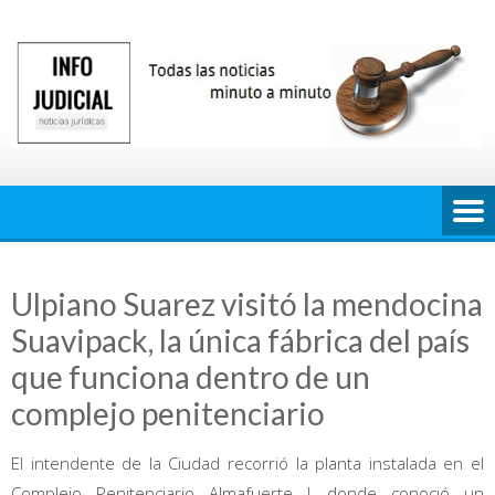
Saltar
al
contenido
Ulpiano Suarez visitó la mendocina
Suavipack, la única fábrica del país
que funciona dentro de un
complejo penitenciario
El intendente de la Ciudad recorrió la planta instalada en el
Complejo Penitenciario Almafuerte I, donde conoció un