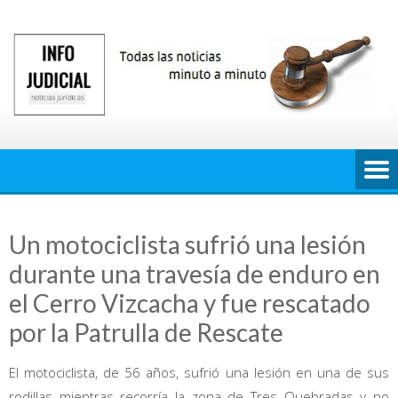
Saltar
al
contenido
Un motociclista sufrió una lesión
durante una travesía de enduro en
el Cerro Vizcacha y fue rescatado
por la Patrulla de Rescate
El motociclista, de 56 años, sufrió una lesión en una de sus
rodillas mientras recorría la zona de Tres Quebradas y no