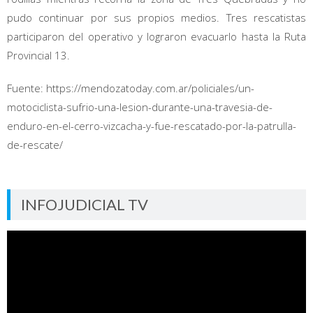
pudo continuar por sus propios medios. Tres rescatistas
participaron del operativo y lograron evacuarlo hasta la Ruta
Provincial 13.
Fuente: https://mendozatoday.com.ar/policiales/un-
motociclista-sufrio-una-lesion-durante-una-travesia-de-
enduro-en-el-cerro-vizcacha-y-fue-rescatado-por-la-patrulla-
de-rescate/
INFOJUDICIAL TV