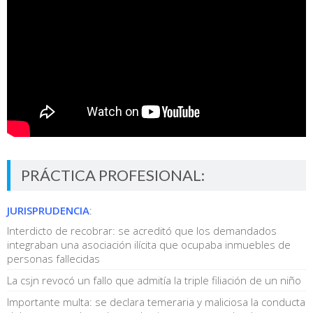
PRÁCTICA PROFESIONAL:
JURISPRUDENCIA
:
Interdicto de recobrar: se acreditó que los demandados
integraban una asociación ilícita que ocupaba inmuebles de
personas fallecidas
La csjn revocó un fallo que admitía la triple filiación de un niño
Importante multa: se declara temeraria y maliciosa la conducta