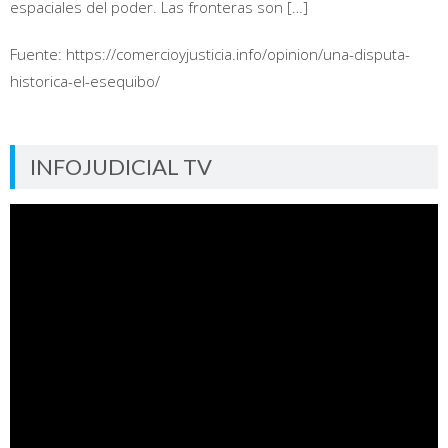
espaciales del poder. Las fronteras son […]
Fuente: https://comercioyjusticia.info/opinion/una-disputa-
historica-el-esequibo/
INFOJUDICIAL TV