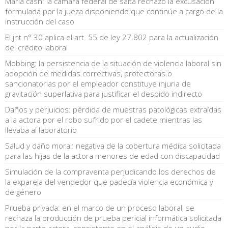
María cash: la cámara federal de salta rechazó la excusación
formulada por la jueza disponiendo que continúe a cargo de la
instrucción del caso
El jnt n° 30 aplica el art. 55 de ley 27.802 para la actualización
del crédito laboral
Mobbing: la persistencia de la situación de violencia laboral sin
adopción de medidas correctivas, protectoras o
sancionatorias por el empleador constituye injuria de
gravitación superlativa para justificar el despido indirecto
Daños y perjuicios: pérdida de muestras patológicas extraídas
a la actora por el robo sufrido por el cadete mientras las
llevaba al laboratorio
Salud y daño moral: negativa de la cobertura médica solicitada
para las hijas de la actora menores de edad con discapacidad
Simulación de la compraventa perjudicando los derechos de
la expareja del vendedor que padecía violencia económica y
de género
Prueba privada: en el marco de un proceso laboral, se
rechaza la producción de prueba pericial informática solicitada
por la parte actora, consistente en el análisis de un audio