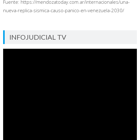
Fuente: https://mendozatoday.com.ar/internacionales/una-
nueva-replica-sismica-causo-panico-en-venezuela-2030/
INFOJUDICIAL TV