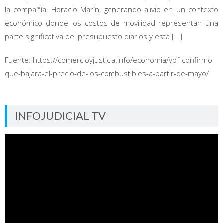
la compañía, Horacio Marín, generando alivio en un contexto
económico donde los costos de movilidad representan una
parte significativa del presupuesto diarios y está […]
Fuente: https://comercioyjusticia.info/economia/ypf-confirmo-
que-bajara-el-precio-de-los-combustibles-a-partir-de-mayo/
INFOJUDICIAL TV