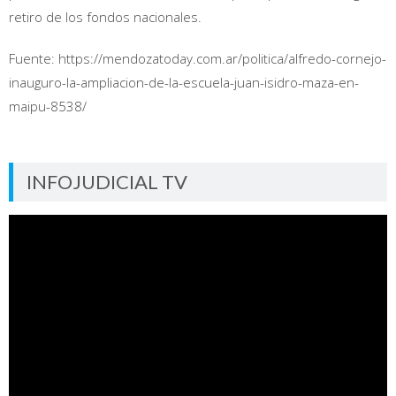
retiro de los fondos nacionales.
Fuente: https://mendozatoday.com.ar/politica/alfredo-cornejo-
inauguro-la-ampliacion-de-la-escuela-juan-isidro-maza-en-
maipu-8538/
INFOJUDICIAL TV