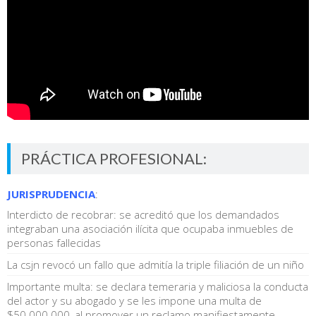
PRÁCTICA PROFESIONAL:
JURISPRUDENCIA
:
Interdicto de recobrar: se acreditó que los demandados
integraban una asociación ilícita que ocupaba inmuebles de
personas fallecidas
La csjn revocó un fallo que admitía la triple filiación de un niño
Importante multa: se declara temeraria y maliciosa la conducta
del actor y su abogado y se les impone una multa de
$50.000.000, al promover un reclamo manifiestamente