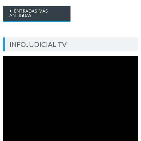
Ir
ENTRADAS MÁS
ANTIGUAS
a
las
entradas
INFOJUDICIAL TV