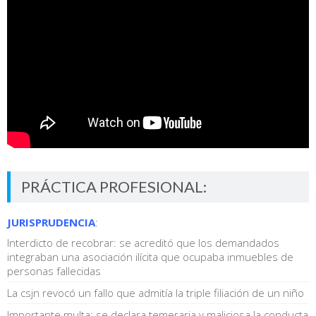
PRÁCTICA PROFESIONAL:
JURISPRUDENCIA
:
Interdicto de recobrar: se acreditó que los demandados
integraban una asociación ilícita que ocupaba inmuebles de
personas fallecidas
La csjn revocó un fallo que admitía la triple filiación de un niño
Importante multa: se declara temeraria y maliciosa la conducta