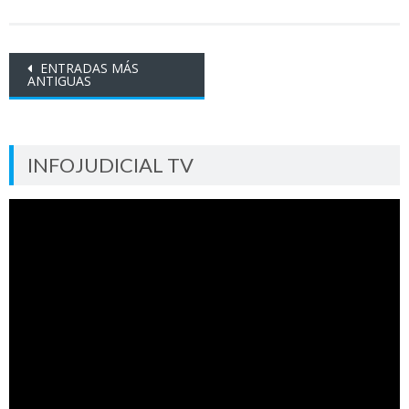
Ir
ENTRADAS MÁS
ANTIGUAS
a
las
entradas
INFOJUDICIAL TV