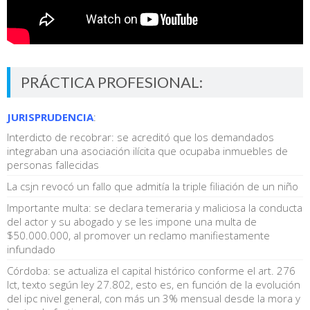
PRÁCTICA PROFESIONAL:
JURISPRUDENCIA
:
Interdicto de recobrar: se acreditó que los demandados
integraban una asociación ilícita que ocupaba inmuebles de
personas fallecidas
La csjn revocó un fallo que admitía la triple filiación de un niño
Importante multa: se declara temeraria y maliciosa la conducta
del actor y su abogado y se les impone una multa de
$50.000.000, al promover un reclamo manifiestamente
infundado
Córdoba: se actualiza el capital histórico conforme el art. 276
lct, texto según ley 27.802, esto es, en función de la evolución
del ipc nivel general, con más un 3% mensual desde la mora y