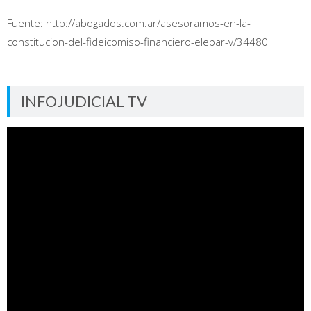
Fuente: http://abogados.com.ar/asesoramos-en-la-
constitucion-del-fideicomiso-financiero-elebar-v/34480
INFOJUDICIAL TV