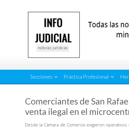
Saltar
al
contenido
Secciones
Práctica Profesional
Her
Comerciantes de San Rafael
venta ilegal en el microcen
Desde la Cámara de Comercio exigieron operativos de 