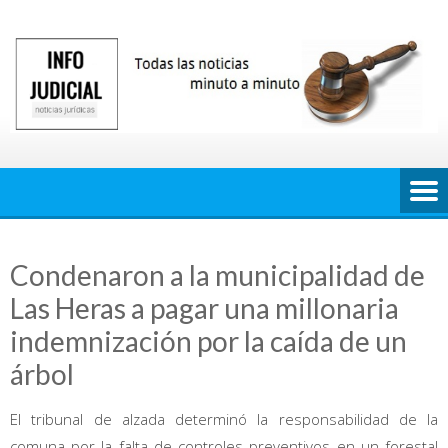
Saltar
al
contenido
Condenaron a la municipalidad de
Las Heras a pagar una millonaria
indemnización por la caída de un
árbol
El tribunal de alzada determinó la responsabilidad de la
comuna por la falta de controles preventivos en un forestal