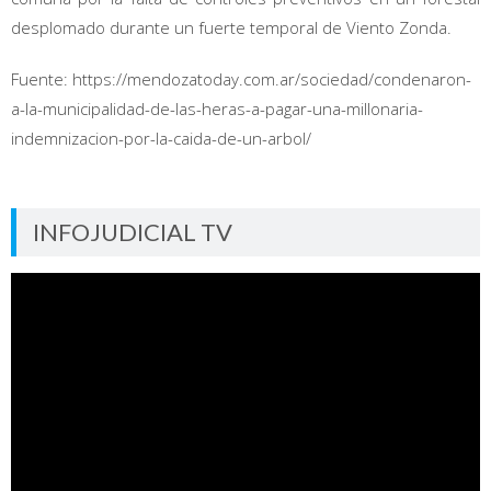
desplomado durante un fuerte temporal de Viento Zonda.
Fuente: https://mendozatoday.com.ar/sociedad/condenaron-
a-la-municipalidad-de-las-heras-a-pagar-una-millonaria-
indemnizacion-por-la-caida-de-un-arbol/
INFOJUDICIAL TV