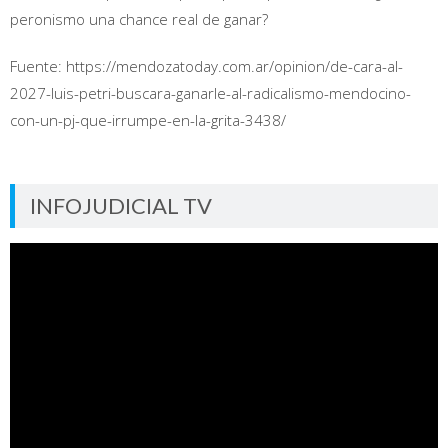
peronismo una chance real de ganar?
Fuente: https://mendozatoday.com.ar/opinion/de-cara-al-
2027-luis-petri-buscara-ganarle-al-radicalismo-mendocino-
con-un-pj-que-irrumpe-en-la-grita-3438/
INFOJUDICIAL TV