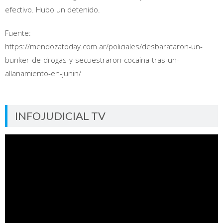
efectivo. Hubo un detenido.
Fuente:
https://mendozatoday.com.ar/policiales/desbarataron-un-
bunker-de-drogas-y-secuestraron-cocaina-tras-un-
allanamiento-en-junin/
INFOJUDICIAL TV