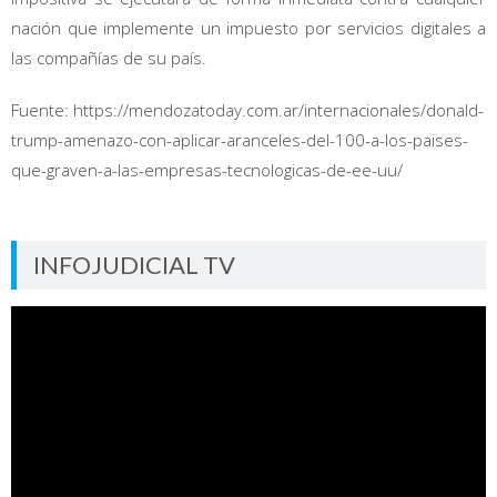
nación que implemente un impuesto por servicios digitales a
las compañías de su país.
Fuente: https://mendozatoday.com.ar/internacionales/donald-
trump-amenazo-con-aplicar-aranceles-del-100-a-los-paises-
que-graven-a-las-empresas-tecnologicas-de-ee-uu/
INFOJUDICIAL TV