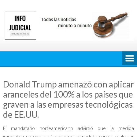
Saltar
al
contenido
Donald Trump amenazó con aplicar
aranceles del 100% a los países que
graven a las empresas tecnológicas
de EE.UU.
El mandatario norteamericano advirtió que la medida
impositiva se ejecutará de forma inmediata contra cualquier