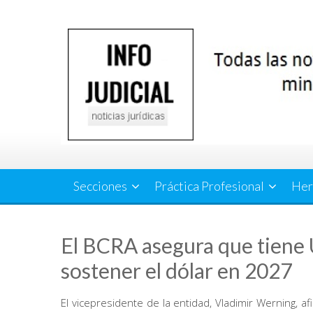
Saltar
al
contenido
Secciones
Práctica Profesional
Her
El BCRA asegura que tiene 
sostener el dólar en 2027
El vicepresidente de la entidad, Vladimir Werning, a