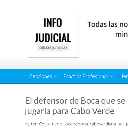
Saltar
al
contenido
Secciones
Práctica Profesional
Her
El defensor de Boca que se 
jugaría para Cabo Verde
Ayrton Costa tiene ascendencia caboverdiana por p