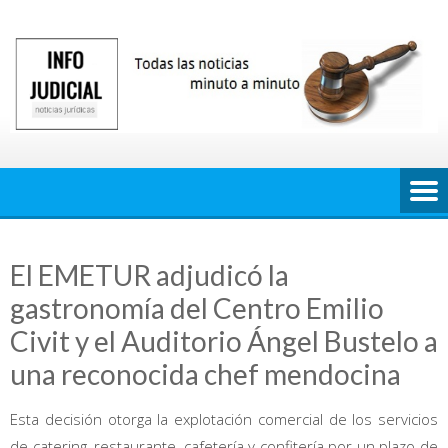
Saltar
al
contenido
El EMETUR adjudicó la
gastronomía del Centro Emilio
Civit y el Auditorio Ángel Bustelo a
una reconocida chef mendocina
Esta decisión otorga la explotación comercial de los servicios
de catering, restaurante, cafetería y confitería por un plazo de