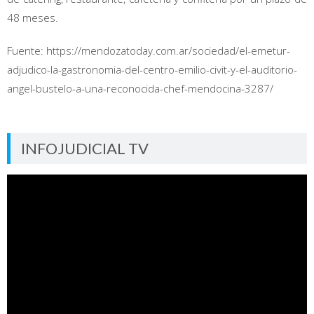
48 meses.
Fuente: https://mendozatoday.com.ar/sociedad/el-emetur-
adjudico-la-gastronomia-del-centro-emilio-civit-y-el-auditorio-
angel-bustelo-a-una-reconocida-chef-mendocina-3287/
INFOJUDICIAL TV