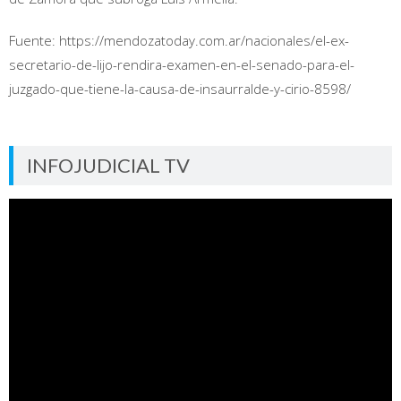
Fuente: https://mendozatoday.com.ar/nacionales/el-ex-
secretario-de-lijo-rendira-examen-en-el-senado-para-el-
juzgado-que-tiene-la-causa-de-insaurralde-y-cirio-8598/
INFOJUDICIAL TV