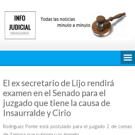
Saltar
al
contenido
El ex secretario de Lijo rendirá
examen en el Senado para el
juzgado que tiene la causa de
Insaurralde y Cirio
Rodríguez Ponte está postulado para el juzgado 2 de Lomas
de Zamora que subroga Luis Armella.