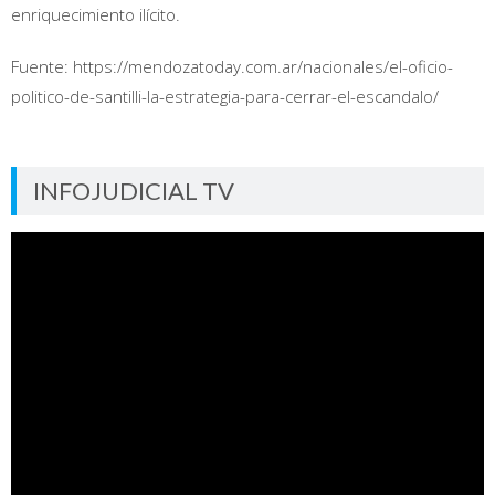
enriquecimiento ilícito.
Fuente: https://mendozatoday.com.ar/nacionales/el-oficio-
politico-de-santilli-la-estrategia-para-cerrar-el-escandalo/
INFOJUDICIAL TV