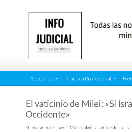
Saltar
al
contenido
Secciones
Práctica Profesional
Her
El vaticinio de Milei: «Si Is
Occidente»
El presidente Javier Milei volvió a defender el a