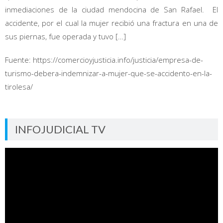
inmediaciones de la ciudad mendocina de San Rafael. El
accidente, por el cual la mujer recibió una fractura en una de
sus piernas, fue operada y tuvo […]
Fuente: https://comercioyjusticia.info/justicia/empresa-de-
turismo-debera-indemnizar-a-mujer-que-se-accidento-en-la-
tirolesa/
INFOJUDICIAL TV