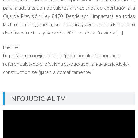
para la actualización de valores arancelarios de aportación a la
Caja de Previsión–Ley 8470. Desde abril, impactará en todas
las tareas de Ingeniería, Arquitectura y Agrimensura El ministro
de Infraestructura y Servicios Públicos de la Provincia […]
Fuente:
https://comercioyjusticia.info/profesionales/honorarios-
referenciales-de-profesionales-que-aportan-a-la-caja-de-la-
construccion-se-fijaran-automaticamente/
INFOJUDICIAL TV