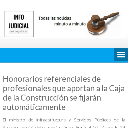
Saltar
al
contenido
Honorarios referenciales de
profesionales que aportan a la Caja
de la Construcción se fijarán
automáticamente
El ministro de Infraestructura y Servicios Públicos de la
Provincia de Córdoba, Fabián López, firmó el Acta Acuerdo 14