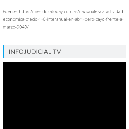
Fuente: https://mendozatoday.com.ar/nacionales/la-actividad-
economica-crecio-1-6-interanual-en-abril-pero-cayo-frente-a-
marzo-9049/
INFOJUDICIAL TV