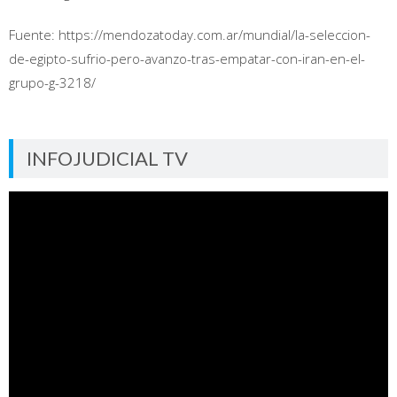
Fuente: https://mendozatoday.com.ar/mundial/la-seleccion-
de-egipto-sufrio-pero-avanzo-tras-empatar-con-iran-en-el-
grupo-g-3218/
INFOJUDICIAL TV