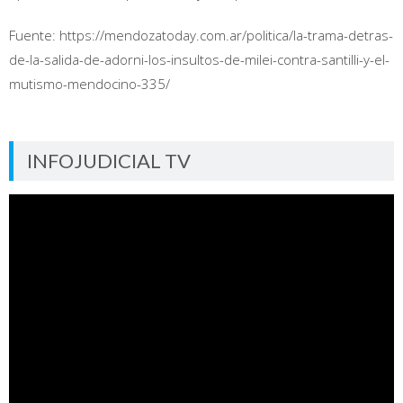
Fuente: https://mendozatoday.com.ar/politica/la-trama-detras-
de-la-salida-de-adorni-los-insultos-de-milei-contra-santilli-y-el-
mutismo-mendocino-335/
INFOJUDICIAL TV